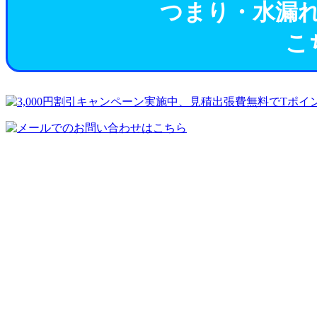
つまり・水漏
こ