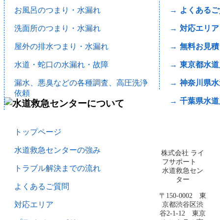
お風呂のつまり・水漏れ
よくあるご
洗面所のつまり・水漏れ
対応エリア
屋外の排水つまり・水漏れ
無料お見積
水道・蛇口の水漏れ・故障
東京都水道
漏水、悪臭などの各種調査、高圧洗浄
神奈川県水
依頼
千葉県水道
トップページ
水道救急センターの強み
株式会社 ライ
フサポート
トラブル解決までの流れ
水道救急セン
ター
よくあるご質問
〒150-0002 東
京都渋谷区渋
対応エリア
谷2-1-12 東京