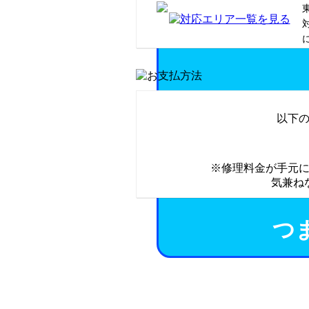
以下
※修理料金が手元
気兼ね
つ