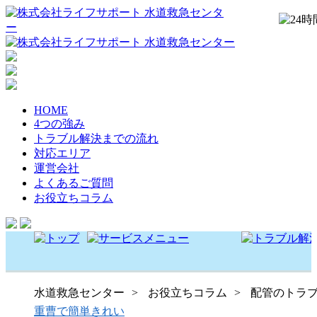
HOME
4つの強み
トラブル解決までの流れ
対応エリア
運営会社
よくあるご質問
お役立ちコラム
水道救急センター
お役立ち
コラム
配管
のトラ
重曹で簡単きれい