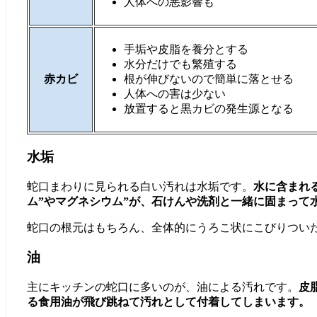
人体への悪影響も
手垢や皮脂を養分とする
水分だけでも繁殖する
赤カビ
根が伸びないので簡単に落とせる
人体への害は少ない
放置すると黒カビの発生源となる
水垢
蛇口まわりに見られる白い汚れは水垢です。
水に含まれ
ム”やマグネシウム”が、石けんや洗剤と一緒に固まって
蛇口の根元はもちろん、全体的にうろこ状にこびりつい
油
主にキッチンの蛇口に多いのが、油による汚れです。
皮
る食用油が飛び跳ねて汚れとして付着してしまいます。