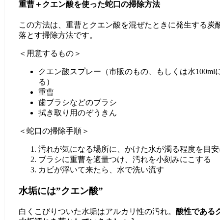
重曹＋クエン酸を使った蛇口の掃除方法
この方法は、重曹とクエン酸を混ぜたときに発生する炭
落とす掃除方法です。
＜用意するもの＞
クエン酸スプレー（市販のもの、もしくは水100ml
る）
重曹
歯ブラシなどのブラシ
拭き取り用のぞうきん
＜蛇口の掃除手順＞
汚れが気になる場所に、かけた水が濁る程度を目安
ブラシに重曹を適量つけ、汚れを小刻みにこする
カビが浮いて来たら、水で洗い流す
水垢には”クエン酸”
白くこびりついた水垢はアルカリ性の汚れ。
酸性である