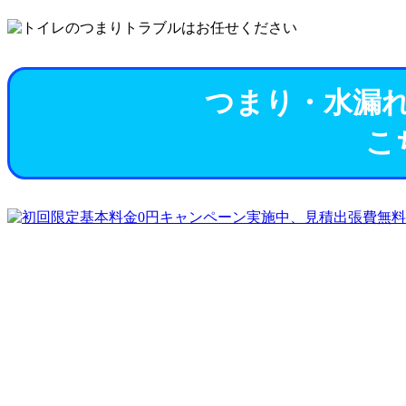
つまり・水漏
こ